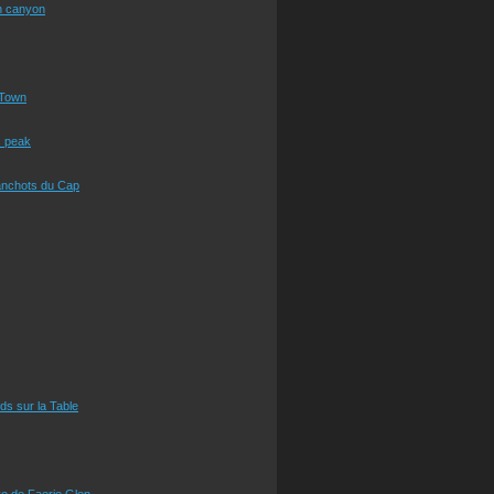
n canyon
Town
s peak
anchots du Cap
eds sur la Table
e de Faerie Glen