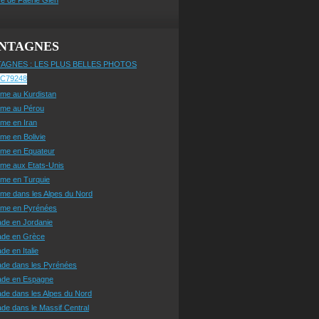
NTAGNES
AGNES : LES PLUS BELLES PHOTOS
sme au Kurdistan
sme au Pérou
sme en Iran
sme en Bolivie
sme en Equateur
sme aux Etats-Unis
sme en Turquie
sme dans les Alpes du Nord
isme en Pyrénées
ade en Jordanie
ade en Grèce
de en Italie
ade dans les Pyrénées
ade en Espagne
de dans les Alpes du Nord
de dans le Massif Central