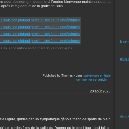
ême pour des non-grimpeurs, et à l’ombre bienvenue maintenant que la
après le frigidarium de la grotte de Buio.
le sen
es sous son plafond percé et ses fleurs endémiques
dans 
Published by Thomas
-
dans
spéléologie en Italie
commenter cet article
…
20 août 2023
dans 
nale Ligure, guidés par un sympathique gênois friand de sports de plein
qu’aux cordes fixes de la salle du Duomo où le demi-tour s’est fait ce