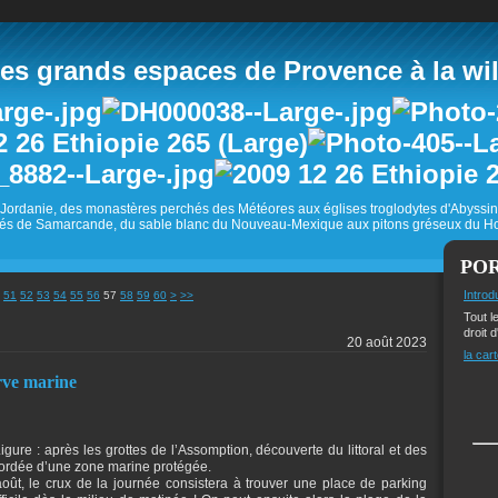
 grands espaces de Provence à la wild
Jordanie, des monastères perchés des Météores aux églises troglodytes d'Abyss
és de Samarcande, du sable blanc du Nouveau-Mexique aux pitons gréseux du Ho
PO
70
80
90
100
200
Introd
51
52
53
54
55
56
57
58
59
60
>
>>
Tout l
droit d
20 août 2023
la cart
erve marine
igure : après les grottes de l’Assomption, découverte du littoral et des
 bordée d’une zone marine protégée.
ût, le crux de la journée consistera à trouver une place de parking