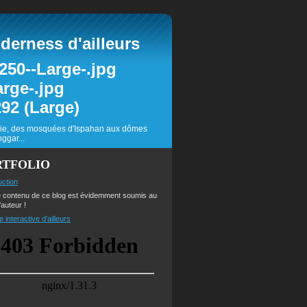
erness d'ailleurs
inie, des mosquées d'Ispahan aux dômes
ggar...
RTFOLIO
uction
e contenu de ce blog est évidemment soumis au
'auteur !
e interactive d'ailleurs