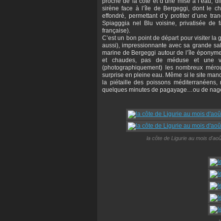
proche de la côte et d’une mise à l’eau, di
sirène face à l’île de Bergeggi, dont le c
effondré, permettant d’y profiter d’une tra
Spiagggia nel Blu voisine, privatisée de f
française).
C’est un bon point de départ pour visiter la 
aussi), impressionnante avec sa grande sal
marine de Bergeggi autour de l’île éponyme.
et chaudes, pas de méduse et une visi
(photographiquement) les nombreux méro
surprise en pleine eau. Même si le site manq
la piétaille des poissons méditerranéens,
quelques minutes de pagayage…ou de nage 
la côte de Ligurie au mois d'aoû