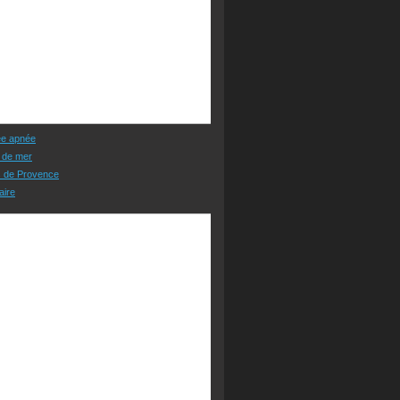
ée apnée
 de mer
s de Provence
aire