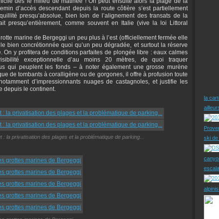
fficile dès le milieu de matinée ! On peut ensuite alors la plage de la
hemin d’accès descendant depuis la route côtière s’est partiellement
nquillité presqu’absolue, bien loin de l’alignement des transats de la
ait presqu’entièrement, comme souvent en Italie (vive la loi Littoral
grotte marine de Bergeggi un peu plus à l’est (officiellement fermée elle
le bien concrétionnée quoi qu’un peu dégradée, et surtout la réserve
 On y profitera de conditions parfaites de plongée libre : eaux calmes
bilité exceptionnelle d’au moins 20 mètres, de quoi traquer
us qui peuplent les fonds – à noter également une grosse murène
ue de tombants à coralligène ou de gorgones, il offre à profusion toute
 notamment d’impressionnants nuages de castagnoles, et justifie les
depuis le continent.
la car
ailleu
Prove
t : la privatisation des plages et la problématique de parking...
ski d
canyo
escal
alpini