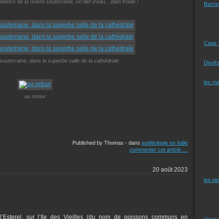
ncs de la rivière souterraine, un filet d'eau... bien froide !
Barro
Cape 
 souterraine, dans la superbe salle de la cathédrale
Devil'
les m
au retour
Published by Thomas
-
dans
spéléologie en Italie
commenter cet article
…
20 août 2023
les pi
l’Esterel, sur l’Ile des Vieilles (du nom de poissons communs en
réserv