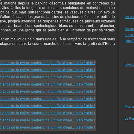
 de marche depuis le parking désormais obligatoire en contrebas du
ités faciles la longue (sur plusieurs centaines de mètres) remontée
ébit ce jour, mais suffisant pour garder les vasques claires. On évolue
’allure fractale, des grands bassins de plusieurs mètres aux petits de
les d
lline, jusqu’à atteindre les draperies et méduses de plusieurs dizaines
rale. Un beau décor spéléologique blanc ou transparent au plancher,
les ru
nnés, et une grotte qui se prête bien à l’initiation de par sa facilité
sur le
ger en maillot de bain dans une eau à la température n’excédant sans
plongé
lagement dans la courte marche de liaison vers la grotta dell’Edera
bivoua
Morris
de Far