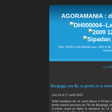
AGORAMANIA : des
Des +6400 m de Bolivie aux -400 m de 
nervur
10
20
30
40
<<
<
50
Bergeggi, son île, sa grotte et sa rés
Les 16 et 17 août 2023
Volet nautique de ce court séjour à Finale L
fonds marins proches de l’île de Bergeggi,
Comme craint en Italie la semaine du 15 ao