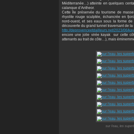
Méditerranée…) atteinte en quelques cent
calanque d’Antheor.
Cette île préservée du tourisme de masse 
rhyolite rouge sculptée, échancrée en fjo
nord-ouest, et ses eaux sous la forme de 
découverte du grand tunnel traversant de l
http://deprovenceetdailleurs.net/2023/06/ka
encore une jolie virée kayak sur cette cô
attenants au trait de côte…), mais éminemme
sur l'eau, les superb