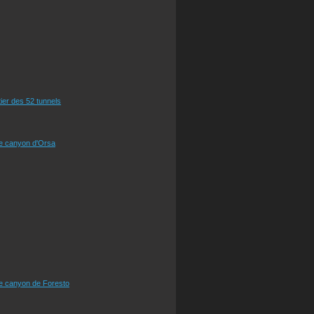
tier des 52 tunnels
le canyon d'Orsa
le canyon de Foresto