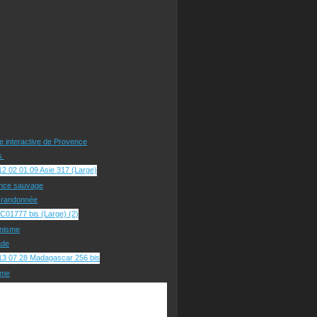
te interactive de Provence
rs
nce sauvage
e randonnée
nisme
ade
sme