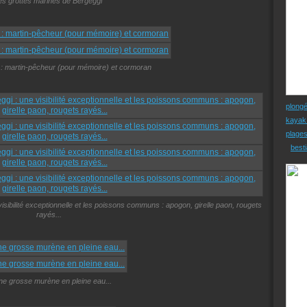
es grottes marines de Bergeggi
e : martin-pêcheur (pour mémoire) et cormoran
plong
kayak
plage
besti
visibilité exceptionnelle et les poissons communs : apogon, girelle paon, rougets
rayés...
une grosse murène en pleine eau...