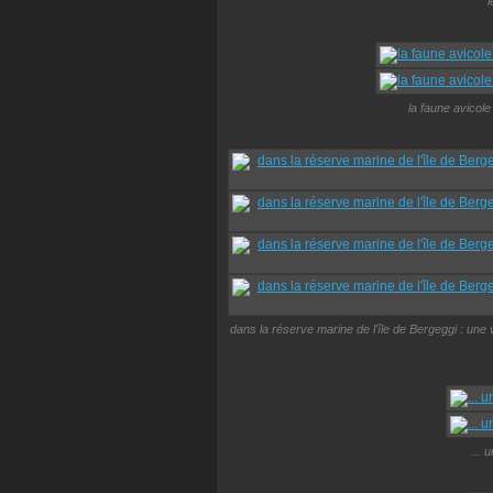
l
la faune avicol
dans la réserve marine de l'île de Bergeggi : une 
... 