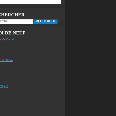
CHERCHER
I DE NEUF
e Val Canali
n de Neva
 majeur