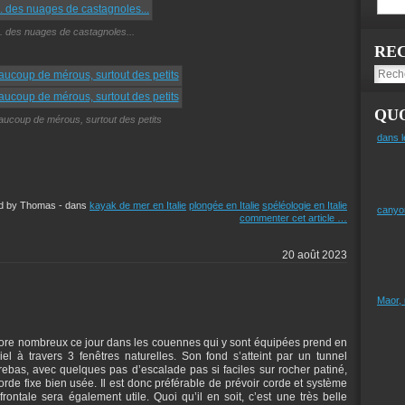
.. des nuages de castagnoles...
RE
QUO
eaucoup de mérous, surtout des petits
dans l
ed by Thomas
-
dans
kayak de mer en Italie
plongée en Italie
spéléologie en Italie
canyo
commenter cet article
…
20 août 2023
Maor,
ore nombreux ce jour dans les couennes qui y sont équipées prend en
iel à travers 3 fenêtres naturelles. Son fond s’atteint par un tunnel
rebas, avec quelques pas d’escalade pas si faciles sur rocher patiné,
corde fixe bien usée. Il est donc préférable de prévoir corde et système
ontale sera également utile. Quoi qu’il en soit, c’est une très belle