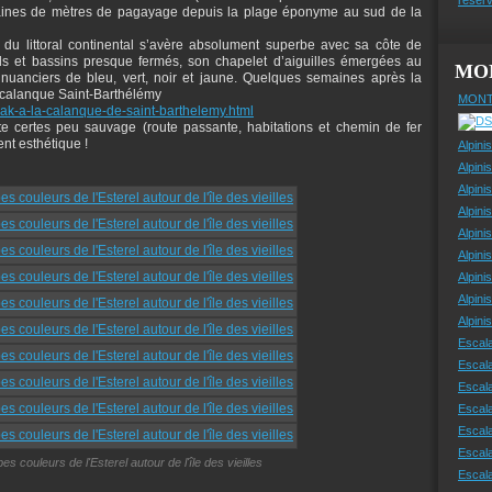
aines de mètres de pagayage depuis la plage éponyme au sud de la
du littoral continental s’avère absolument superbe avec sa côte de
rds et bassins presque fermés, son chapelet d’aiguilles émergées au
MO
nuanciers de bleu, vert, noir et jaune. Quelques semaines après la
a calanque Saint-Barthélémy
MONT
yak-a-la-calanque-de-saint-barthelemy.html
te certes peu sauvage (route passante, habitations et chemin de fer
nt esthétique !
Alpini
Alpini
Alpini
Alpini
Alpini
Alpini
Alpini
Alpini
Alpin
Escal
Escal
Escala
Escal
Escal
Escala
es couleurs de l'Esterel autour de l'île des vieilles
Escala