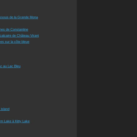
essous de la Grande Mona
ines de Constantine
 calcaire de Château Virant
es sur la côte bleue
c au Lac Bleu
 island
m Lake à Kitty Lake