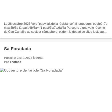
Le 28 octobre 2023 Voie "papy fait de la résistance", 8 longueurs, équipé, 7b
max 5b/6a (1 pas)/4b/6a+ (1 pas)/7b/7a/6a/4a Parcours d’une voie récente
de Cap Canaille au secteur sémaphore, et dont le départ se situe juste au
sud de celui de « attraction...
Sa Foradada
Publié le 28/10/2023 à 09:43
Par
Thomas