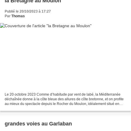
la Bretagne au Moulon
Publié le 20/10/2023 à 17:27
Par
Thomas
Le 20 octobre 2023 Comme d’habitude par vent de labé, la Méditerranée
déchaînée donne à la côte bleue des allures de côte bretonne, et on profite
au mieux du spectacle depuis le Rocher du Moulon, idéalement situé en
promontoire face aux falaises de calcaire...
grandes voies au Garlaban