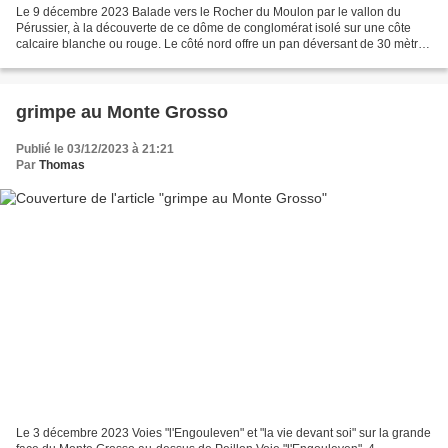
Le 9 décembre 2023 Balade vers le Rocher du Moulon par le vallon du
Pérussier, à la découverte de ce dôme de conglomérat isolé sur une côte
calcaire blanche ou rouge. Le côté nord offre un pan déversant de 30 mètres
de haut, remarquable pour ses lignes...
grimpe au Monte Grosso
Publié le 03/12/2023 à 21:21
Par
Thomas
Le 3 décembre 2023 Voies "l'Engouleven" et "la vie devant soi" sur la grande