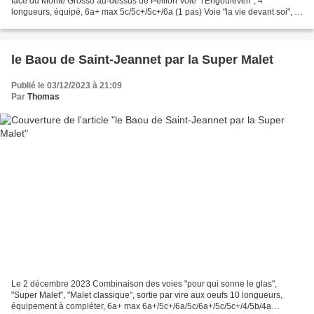
face du Monte Grosso au-dessus de Peillon Voie "l'Engouleven", 4
longueurs, équipé, 6a+ max 5c/5c+/5c+/6a (1 pas) Voie "la vie devant soi", 4
longueurs, équipé, 6a+ max 5c+/6a+/5a/5c...
le Baou de Saint-Jeannet par la Super Malet
Publié le 03/12/2023 à 21:09
Par
Thomas
Le 2 décembre 2023 Combinaison des voies "pour qui sonne le glas",
"Super Malet", "Malet classique", sortie par vire aux oeufs 10 longueurs,
équipement à compléter, 6a+ max 6a+/5c+/6a/5c/6a+/5c/5c+/4/5b/4a