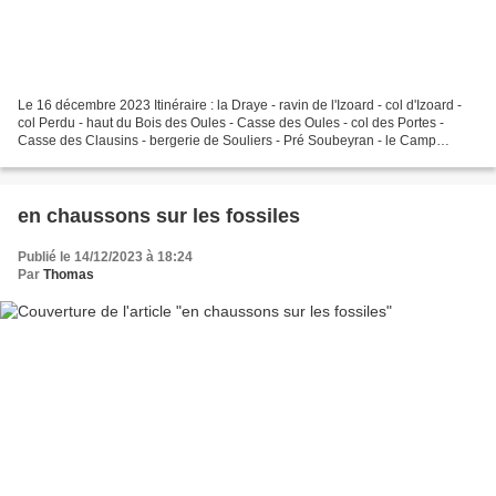
Le 16 décembre 2023 Itinéraire : la Draye - ravin de l'Izoard - col d'Izoard -
col Perdu - haut du Bois des Oules - Casse des Oules - col des Portes -
Casse des Clausins - bergerie de Souliers - Pré Soubeyran - le Camp
Catinat - la Chalp Sommet : 2900...
en chaussons sur les fossiles
Publié le 14/12/2023 à 18:24
Par
Thomas