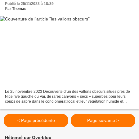
Publié le 25/11/2023 à 18:39
Par
Thomas
Le 25 novembre 2023 Découverte d’un des vallons obscurs situés près de
Nice rive gauche du Var, de rares canyons « secs » superbes pour leurs
coups de sabre dans le conglomérat local et leur végétation humide et
parfois subtropicale, avec notamment des...
< Page précédente
Page suivante >
Hébergé par Overblog