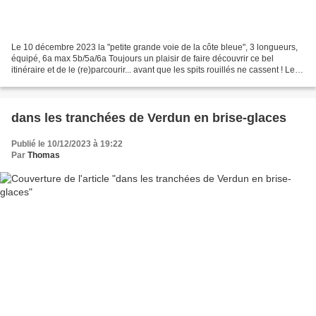
Le 10 décembre 2023 la "petite grande voie de la côte bleue", 3 longueurs,
équipé, 6a max 5b/5a/6a Toujours un plaisir de faire découvrir ce bel
itinéraire et de le (re)parcourir... avant que les spits rouillés ne cassent ! Les
photos de Guillaume à venir...
dans les tranchées de Verdun en brise-glaces
Publié le 10/12/2023 à 19:22
Par
Thomas