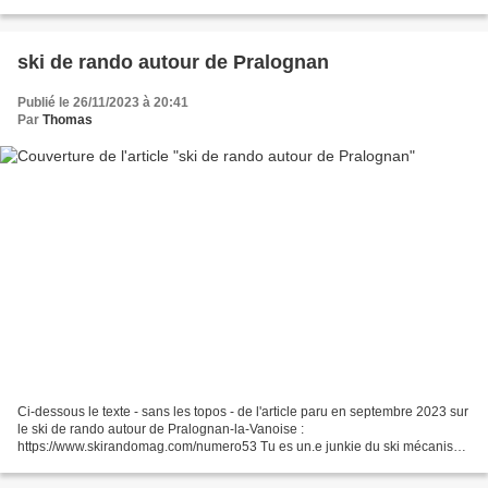
Découverte du Baou de Saint-Jeannet, ce promontoire...
ski de rando autour de Pralognan
Publié le 26/11/2023 à 20:41
Par
Thomas
Ci-dessous le texte - sans les topos - de l'article paru en septembre 2023 sur
le ski de rando autour de Pralognan-la-Vanoise :
https://www.skirandomag.com/numero53 Tu es un.e junkie du ski mécanisé
? Un.e boulimique des télé-bidules qui te propulsent...