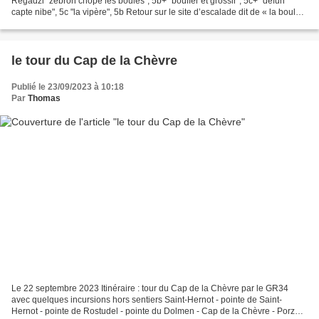
Regadzi "zebron chope les boules", 5b+ "bouffer et grossir", 5c+ "defun
capte nibe", 5c "la vipère", 5b Retour sur le site d’escalade dit de « la boule »
au bord de la route de Niolon...
le tour du Cap de la Chèvre
Publié le 23/09/2023 à 10:18
Par
Thomas
Le 22 septembre 2023 Itinéraire : tour du Cap de la Chèvre par le GR34
avec quelques incursions hors sentiers Saint-Hernot - pointe de Saint-
Hernot - pointe de Rostudel - pointe du Dolmen - Cap de la Chèvre - Porzh