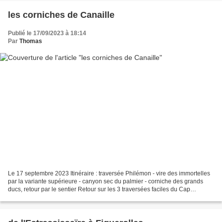
les corniches de Canaille
Publié le 17/09/2023 à 18:14
Par
Thomas
Le 17 septembre 2023 Itinéraire : traversée Philémon - vire des immortelles
par la variante supérieure - canyon sec du palmier - corniche des grands
ducs, retour par le sentier Retour sur les 3 traversées faciles du Cap
Canaille : vire supérieure – vire...