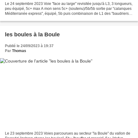
Le 24 septembre 2023 Voie "face au large" revisitée jusqu'à L3, 3 longueurs,
peu équipé, 5c+ max A mon sens 5c+ (soutenu)/5b/5b sortie par "calanques
Méditerranée express", équipé, 5b puis combinaison de L1 des "baudriers"
et "la trapadelle" en L2 au...
les boules à la Boule
Publié le 24/09/2023 à 19:37
Par
Thomas
Le 23 septembre 2023 Voies parcourues au secteur "la Boule" du vallon de