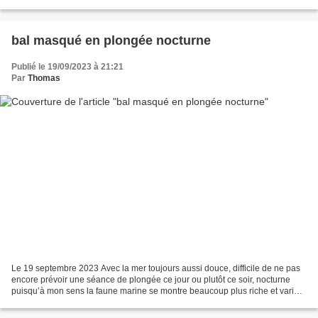
Kreguen - Saint-Hernot Courte après-midi...
bal masqué en plongée nocturne
Publié le 19/09/2023 à 21:21
Par
Thomas
Le 19 septembre 2023 Avec la mer toujours aussi douce, difficile de ne pas
encore prévoir une séance de plongée ce jour ou plutôt ce soir, nocturne
puisqu’à mon sens la faune marine se montre beaucoup plus riche et variée
sous les étoiles que le soleil...