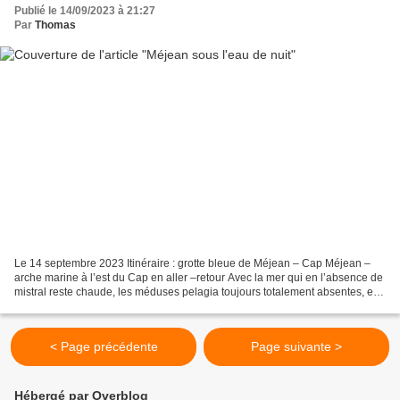
Publié le 14/09/2023 à 21:27
Par
Thomas
Le 14 septembre 2023 Itinéraire : grotte bleue de Méjean – Cap Méjean –
arche marine à l’est du Cap en aller –retour Avec la mer qui en l’absence de
mistral reste chaude, les méduses pelagia toujours totalement absentes, et
la visibilité qui reste correcte...
< Page précédente
Page suivante >
Hébergé par Overblog